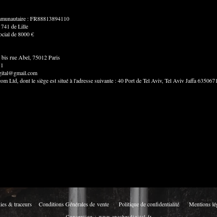
munautaire : FR88813894110
 741 de Lille
ocial de 8000 €
 bis rue Abel, 75012 Paris
51
gital@gmail.com
m Ltd, dont le siège est situé à l'adresse suivante : 40 Port de Tel Aviv, Tel Aviv Jaffa 635067
es & traceurs
Conditions Générales de
vente
Politique de con
fidentialité
Mentions lé
Conception :
www.apachesdigital.fr