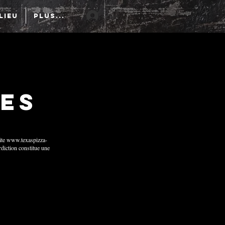
Connexion
LIEU
Plus...
es
ite
www.texaspizza-
rdiction constitue une