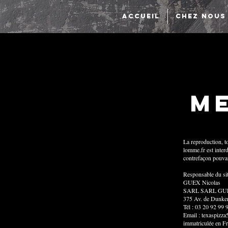
ACCUEIL
CHEZ NOUS
Me
La reproduction, to
lomme.fr
est interd
contrefaçon pouvant
Responsable du sit
GUEX Nicolas
SARL SARL GU
375 Av. de Dunker
Tél : 03 20 92 99 
Email :
texaspizz
immatriculée en F