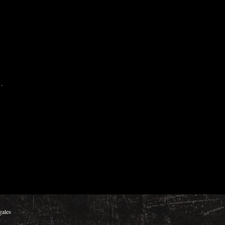
1.
gales