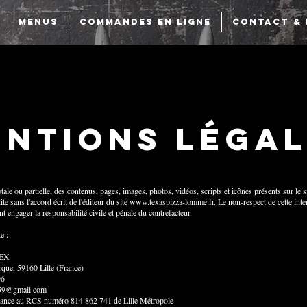
Menus
Commandes en ligne
CONTACT & 
ntions légal
tale ou partielle, des contenus, pages, images, photos, vidéos, scripts et icônes présents sur le s
ite sans l'accord écrit de l'éditeur du site
www.texaspizza-lomme.fr
. Le non-respect de cette inte
 engager la responsabilité civile et pénale du contrefacteur.
e :
EX
que, 59160 Lille (France)
96
a59@gmail.com
rance au RCS numéro 814 862 741 de Lille Métropole