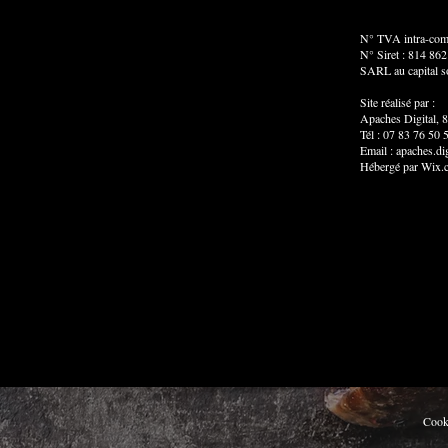
N° TVA intra-com
N° Siret : 814 862
SARL au capital s
Site réalisé par :
Apaches Digital, 8
Tél : 07 83 76 50 
Email :
apaches.di
Hébergé par Wix.co
Cooki